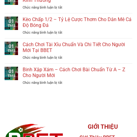
Rinh Thưởng
Th12
–
Chức năng bình luận bị tắt
ở
Tỷ
Xả
Lệ
Kèo
Kèo Chấp 1/2 – Tỷ Lệ Cược Thơm Cho Dân Mê Cá
Cá
01
Bóng
Cược
Độ Bóng Đá
Th12
Đá
Thú
Chức năng bình luận bị tắt
ở
–
Vị
Kèo
Chiến
Cho
Chấp
Cách Chơi Tài Xỉu Chuẩn Và Chi Tiết Cho Người
Thuật
Bet
01
1/2
Giúp
Mới Tại BBET
Thủ
Th12
–
Mở
Trong
Chức năng bình luận bị tắt
ở
Tỷ
Ra
Cá
Cách
Lệ
Cơ
Độ
Chơi
Binh Xập Xám – Cách Chơi Bài Chuẩn Từ A – Z
Cược
Hội
01
Tài
Thơm
Cho Người Mới
Rinh
Th12
Xỉu
Cho
Thưởng
Chức năng bình luận bị tắt
ở
Chuẩn
Dân
Binh
Và
Mê
Xập
Chi
Cá
Xám
Tiết
Độ
–
Cho
Bóng
Cách
Người
Đá
Chơi
Mới
Bài
Tại
Chuẩn
BBET
GIỚI THIỆU
Từ
A