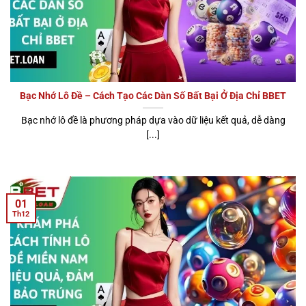
Bạc Nhớ Lô Đề – Cách Tạo Các Dàn Số Bất Bại Ở Địa Chỉ BBET
Bạc nhớ lô đề là phương pháp dựa vào dữ liệu kết quả, dễ dàng
[...]
01
Th12