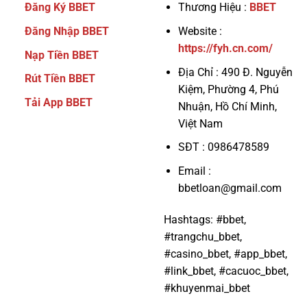
Đăng Ký BBET
Thương Hiệu :
BBET
Đăng Nhập BBET
Website :
https://fyh.cn.com/
Nạp Tiền BBET
Địa Chỉ : 490 Đ. Nguyễn
Rút Tiền BBET
Kiệm, Phường 4, Phú
Tải App BBET
Nhuận, Hồ Chí Minh,
Việt Nam
SĐT : 0986478589
Email :
bbetloan@gmail.com
Hashtags:
#bbet,
#trangchu_bbet,
#casino_bbet, #app_bbet,
#link_bbet, #cacuoc_bbet,
#khuyenmai_bbet