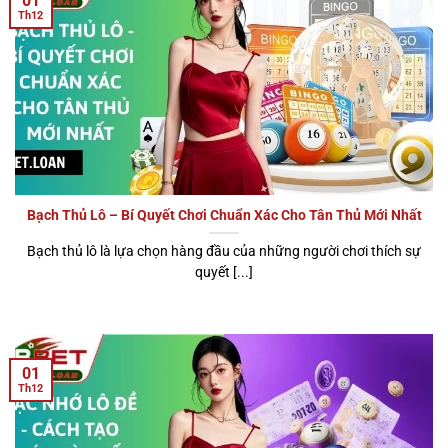
01
Th12
Bạch Thủ Lô – Bí Quyết Chơi Chuẩn Xác Cho Tân Thủ Mới Nhất
Bạch thủ lô là lựa chọn hàng đầu của những người chơi thích sự
quyết [...]
01
Th12