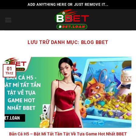
Bỏ
ADD ANYTHING HERE OR JUST REMOVE IT...
qua
nội
dung
LƯU TRỮ DANH MỤC:
BLOG BBET
01
Th12
Bắn Cá H5 – Bật Mí Tất Tần Tật Về Tựa Game Hot Nhất BBET