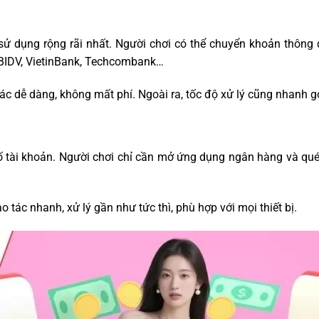
ử dụng rộng rãi nhất. Người chơi có thể chuyển khoản thông 
BIDV, VietinBank, Techcombank…
c dễ dàng, không mất phí. Ngoài ra, tốc độ xử lý cũng nhanh gọn
số tài khoản. Người chơi chỉ cần mở ứng dụng ngân hàng và q
 tác nhanh, xử lý gần như tức thì, phù hợp với mọi thiết bị.