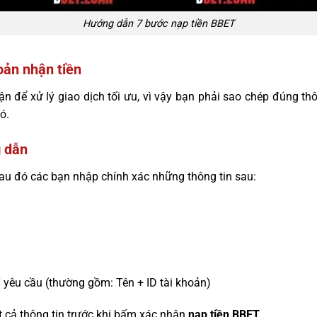
Hướng dẫn 7 bước nạp tiền BBET
oản nhận tiền
 để xử lý giao dịch tối ưu, vì vậy bạn phải sao chép đúng thông
ó.
 dẫn
au đó các bạn nhập chính xác những thông tin sau:
yêu cầu (thường gồm: Tên + ID tài khoản)
ất cả thông tin trước khi bấm xác nhận
nạp tiền BBET
.