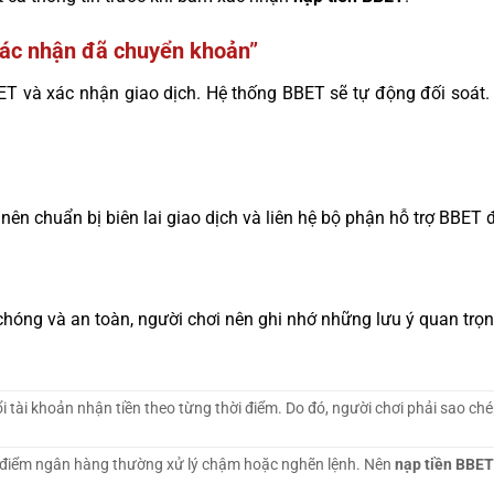
Xác nhận đã chuyển khoản”
BET và xác nhận giao dịch. Hệ thống BBET sẽ tự động đối soát. 
nên chuẩn bị biên lai giao dịch và liên hệ bộ phận hỗ trợ BBET 
hóng và an toàn, người chơi nên ghi nhớ những lưu ý quan trọn
i tài khoản nhận tiền theo từng thời điểm. Do đó, người chơi phải sao ch
 điểm ngân hàng thường xử lý chậm hoặc nghẽn lệnh. Nên
nạp tiền BBE