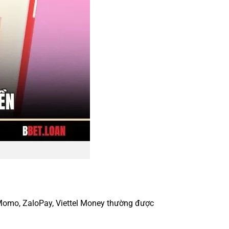
Momo, ZaloPay, Viettel Money thường được