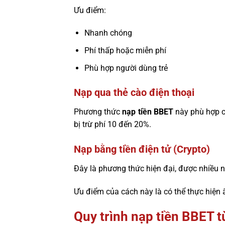
Ưu điểm:
Nhanh chóng
Phí thấp hoặc miễn phí
Phù hợp người dùng trẻ
Nạp qua thẻ cào điện thoại
Phương thức
nạp tiền BBET
này phù hợp c
bị trừ phí 10 đến 20%.
Nạp bằng tiền điện tử (Crypto)
Đây là phương thức hiện đại, được nhiều n
Ưu điểm của cách này là có thể thực hiện ẩ
Quy trình nạp tiền BBET t