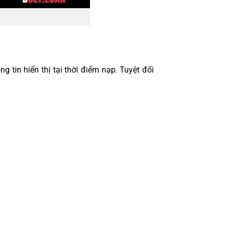
 tin hiển thị tại thời điểm nạp. Tuyệt đối