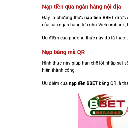
Nạp tiền qua ngân hàng nội địa
Đây là phương thức
nạp tiền BBET
được s
của các ngân hàng lớn như Vietcombank, 
Ưu điểm của phương thức này đó là thao tá
Nạp bằng mã QR
Hình thức này giúp hạn chế lỗi nhập sai 
hiện thành công.
Ưu điểm của
nạp tiền BBET
bằng QR là thao