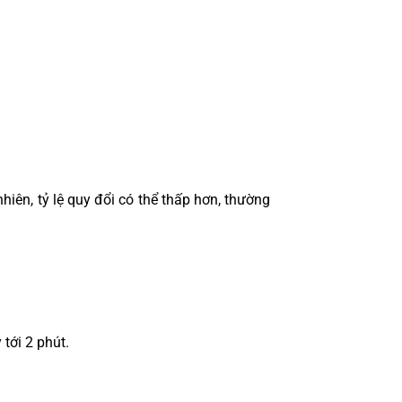
ên, tỷ lệ quy đổi có thể thấp hơn, thường
tới 2 phút.