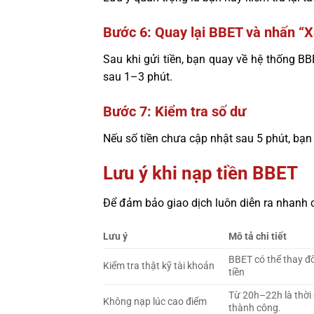
Bước 6: Quay lại BBET và nhấn “
Sau khi gửi tiền, bạn quay về hệ thống B
sau 1–3 phút.
Bước 7: Kiểm tra số dư
Nếu số tiền chưa cập nhật sau 5 phút, bạn 
Lưu ý khi nạp tiền BBET
Để đảm bảo giao dịch luôn diễn ra nhanh c
Lưu ý
Mô tả chi tiết
BBET có thể thay đổ
Kiểm tra thật kỹ tài khoản
tiền
Từ 20h–22h là thời
Không nạp lúc cao điểm
thành công.