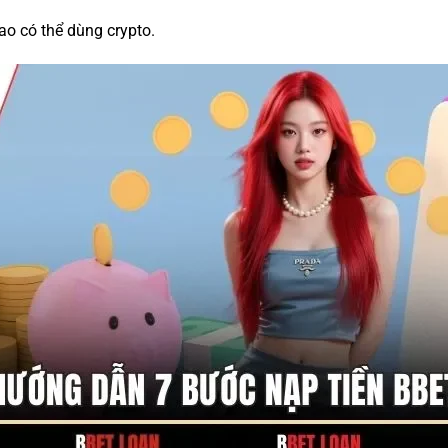
ao có thể dùng crypto.