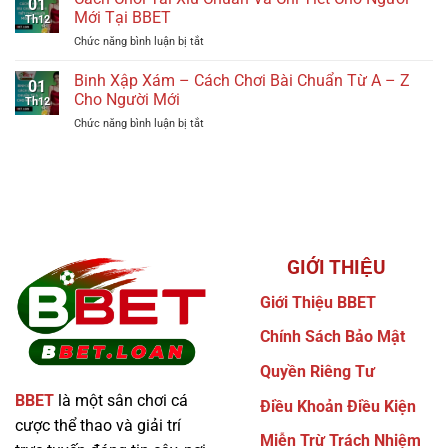
01
1/2
Giúp
Mới Tại BBET
Thủ
Th12
–
Mở
Trong
Chức năng bình luận bị tắt
ở
Tỷ
Ra
Cá
Cách
Lệ
Cơ
Độ
Chơi
Binh Xập Xám – Cách Chơi Bài Chuẩn Từ A – Z
Cược
Hội
01
Tài
Thơm
Cho Người Mới
Rinh
Th12
Xỉu
Cho
Thưởng
Chức năng bình luận bị tắt
ở
Chuẩn
Dân
Binh
Và
Mê
Xập
Chi
Cá
Xám
Tiết
Độ
–
Cho
Bóng
Cách
Người
Đá
Chơi
Mới
Bài
Tại
Chuẩn
BBET
GIỚI THIỆU
Từ
A
Giới Thiệu BBET
–
Z
Chính Sách Bảo Mật
Cho
Người
Quyền Riêng Tư
Mới
BBET
là một sân chơi cá
Điều Khoản Điều Kiện
cược thể thao và giải trí
Miễn Trừ Trách Nhiệm