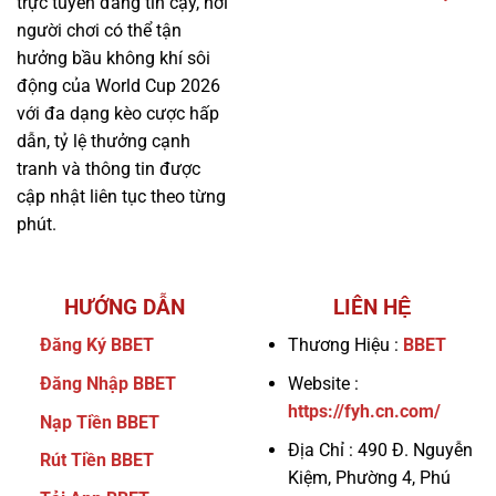
trực tuyến đáng tin cậy, nơi
người chơi có thể tận
hưởng bầu không khí sôi
động của World Cup 2026
với đa dạng kèo cược hấp
dẫn, tỷ lệ thưởng cạnh
tranh và thông tin được
cập nhật liên tục theo từng
phút.
HƯỚNG DẪN
LIÊN HỆ
Đăng Ký BBET
Thương Hiệu :
BBET
Đăng Nhập BBET
Website :
https://fyh.cn.com/
Nạp Tiền BBET
Địa Chỉ : 490 Đ. Nguyễn
Rút Tiền BBET
Kiệm, Phường 4, Phú