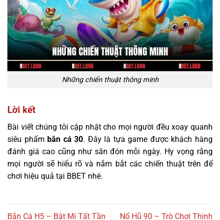
Những chiến thuật thông minh
Lời kết
Bài viết chúng tôi cập nhật cho mọi người đều xoay quanh
siêu phẩm
bắn cá 30
. Đây là tựa game được khách hàng
đánh giá cao cũng như săn đón mỗi ngày. Hy vọng rằng
mọi người sẽ hiểu rõ và nắm bắt các chiến thuật trên để
chơi hiệu quả tại BBET nhé.
Bắn Cá H5 – Bật Mí Tất Tần
Nổ Hũ 90 – Trò Chơi Thịnh