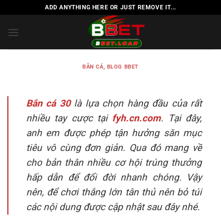
Bỏ
ADD ANYTHING HERE OR JUST REMOVE IT...
qua
nội
dung
BẮN CÁ
,
BLOG BBET
Bắn cá 30
là lựa chọn hàng đầu của rất
nhiều tay cược tại
fyh.cn.com
. Tại đây,
anh em được phép tận hưởng săn mục
tiêu vô cùng đơn giản. Qua đó mang về
cho bản thân nhiều cơ hội trúng thưởng
hấp dẫn để đổi đời nhanh chóng. Vậy
nên, để chơi thắng lớn tân thủ nên bỏ túi
các nội dung được cập nhật sau đây nhé.