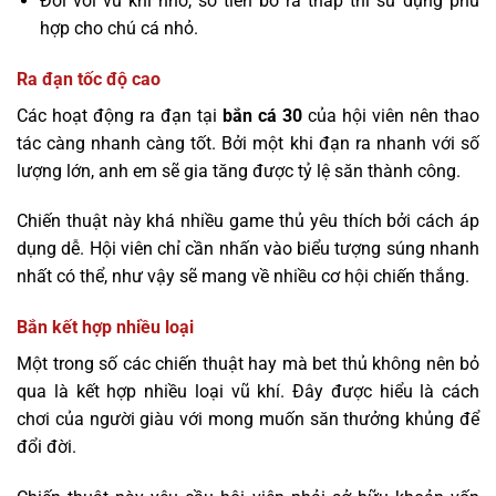
Đối với vũ khí nhỏ, số tiền bỏ ra thấp thì sử dụng phù
hợp cho chú cá nhỏ.
Ra đạn tốc độ cao
Các hoạt động ra đạn tại
bắn cá 30
của hội viên nên thao
tác càng nhanh càng tốt. Bởi một khi đạn ra nhanh với số
lượng lớn, anh em sẽ gia tăng được tỷ lệ săn thành công.
Chiến thuật này khá nhiều game thủ yêu thích bởi cách áp
dụng dễ. Hội viên chỉ cần nhấn vào biểu tượng súng nhanh
nhất có thể, như vậy sẽ mang về nhiều cơ hội chiến thắng.
Bắn kết hợp nhiều loại
Một trong số các chiến thuật hay mà bet thủ không nên bỏ
qua là kết hợp nhiều loại vũ khí. Đây được hiểu là cách
chơi của người giàu với mong muốn săn thưởng khủng để
đổi đời.