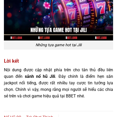
Những tựa game hot tại Jili
Lời kết
Nội dung được cập nhật phía trên cho tân thủ đều liên
quan đến
sảnh nổ hũ Jili
. Đây chính là điểm hẹn săn
jackpot nổi tiếng, được rất nhiều tay cược tin tưởng lựa
chọn. Chính vì vậy, mong rằng mọi người sẽ hiểu các chia
sẻ trên và chơi game hiệu quả tại BBET nhé.