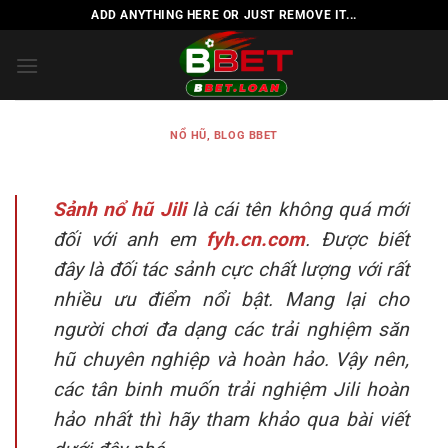
Bỏ
ADD ANYTHING HERE OR JUST REMOVE IT...
qua
nội
dung
NỔ HŨ
,
BLOG BBET
Sảnh nổ hũ Jili
là cái tên không quá mới
đối với anh em
fyh.cn.com
. Được biết
đây là đối tác sảnh cực chất lượng với rất
nhiều ưu điểm nổi bật. Mang lại cho
người chơi đa dạng các trải nghiệm săn
hũ chuyên nghiệp và hoàn hảo. Vậy nên,
các tân binh muốn trải nghiệm Jili hoàn
hảo nhất thì hãy tham khảo qua bài viết