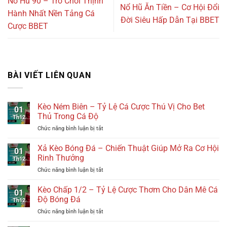
Nổ Hũ 90 – Trò Chơi Thịnh
Nổ Hũ Ăn Tiền – Cơ Hội Đổi
Hành Nhất Nền Tảng Cá
Đời Siêu Hấp Dẫn Tại BBET
Cược BBET
BÀI VIẾT LIÊN QUAN
Kèo Ném Biên – Tỷ Lệ Cá Cược Thú Vị Cho Bet
01
Thủ Trong Cá Độ
Th12
Chức năng bình luận bị tắt
ở
Kèo
Ném
Xả Kèo Bóng Đá – Chiến Thuật Giúp Mở Ra Cơ Hội
01
Biên
Rinh Thưởng
Th12
–
Chức năng bình luận bị tắt
ở
Tỷ
Xả
Lệ
Kèo
Kèo Chấp 1/2 – Tỷ Lệ Cược Thơm Cho Dân Mê Cá
Cá
01
Bóng
Cược
Độ Bóng Đá
Th12
Đá
Thú
Chức năng bình luận bị tắt
ở
–
Vị
Kèo
Chiến
Cho