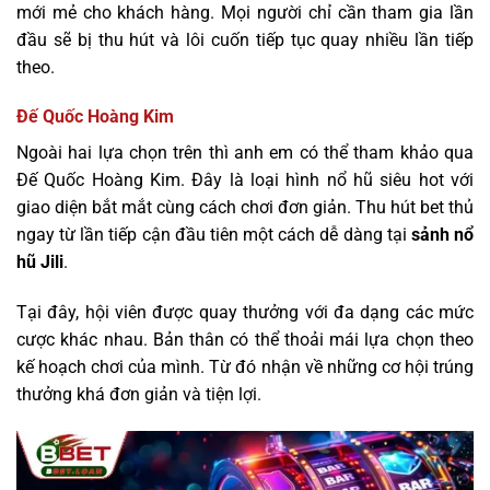
mới mẻ cho khách hàng. Mọi người chỉ cần tham gia lần
đầu sẽ bị thu hút và lôi cuốn tiếp tục quay nhiều lần tiếp
theo.
Đế Quốc Hoàng Kim
Ngoài hai lựa chọn trên thì anh em có thể tham khảo qua
Đế Quốc Hoàng Kim. Đây là loại hình nổ hũ siêu hot với
giao diện bắt mắt cùng cách chơi đơn giản. Thu hút bet thủ
ngay từ lần tiếp cận đầu tiên một cách dễ dàng tại
sảnh nổ
hũ Jili
.
Tại đây, hội viên được quay thưởng với đa dạng các mức
cược khác nhau. Bản thân có thể thoải mái lựa chọn theo
kế hoạch chơi của mình. Từ đó nhận về những cơ hội trúng
thưởng khá đơn giản và tiện lợi.